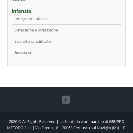
Infanzia
Integratori Infanzia
Detersione e Idratazione
Salviette Umidificate
Accessori
2026 © All Rights Reserved | La Saluteria è un marchio di GRUPPO
METODO S.r.l. | Via Firenze, 8 | 20063 Cernusco sul Naviglio (MI) | P.