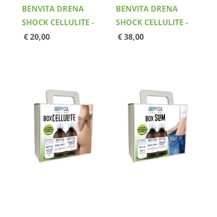
BENVITA DRENA
BENVITA DRENA
SHOCK CELLULITE -
SHOCK CELLULITE -
30 cps
60 cps
€ 20,00
€ 38,00
Dettagli
Dettagli