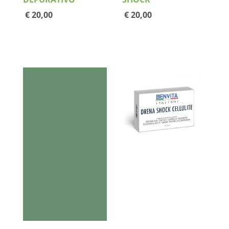
EPATICO
€ 20,00
€ 20,00
Dettagli
Dettagli