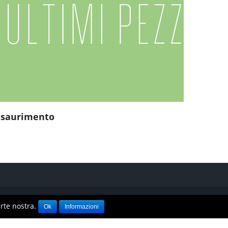
Esaurimento
 iva
Credits
Imagina Advisor
parte nostra.
Ok
Informazioni