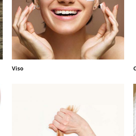
Viso
Capelli Delicati
Capelli Fragili
Capelli Danneggiati
Capelli Grassi
Capelli Colorati
Antiforfora
Anticaduta