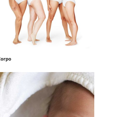
Corpo
Integratori Infanzia
Detersione e Idratazione
Salviette Umidificate
Accessori