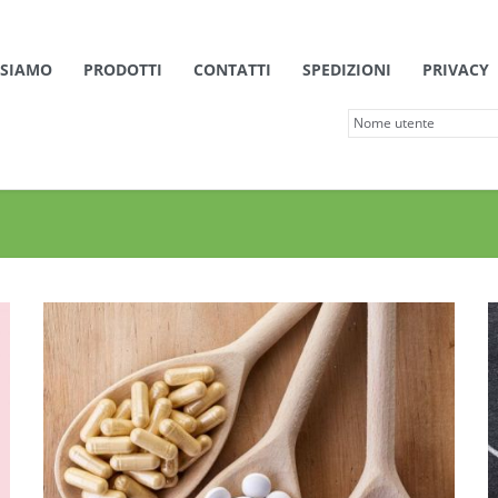
 SIAMO
PRODOTTI
CONTATTI
SPEDIZIONI
PRIVACY
Linea
Patologie Invernali
Vitamine ed Energizzanti
Cuore e Circolazione
Benessere Intestinale
Benessere Uro-Genitale
Sonno e Rilassamento
Traumi e Dolori