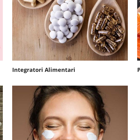
Occhi
BENVITA Medical
Integratori Alimentari
Integratori Viso
Detergenti Viso
Idratanti Viso
Uomo