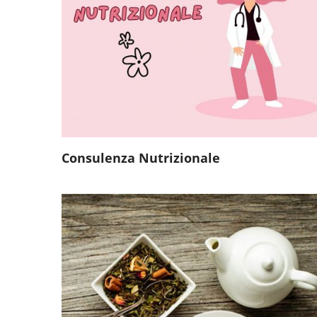
Consulenza Nutrizionale
Tisane
Caramelle con Zucchero
Caramelle con Stevia
Cioccolato
Liquori