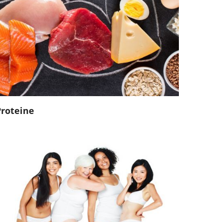
Proteine
Integratori Corpo
Detergenti Corpo
Idratanti Corpo
Igiene Intima
Gambe - Mani - Piedi
Prodotti Specifici
Solari