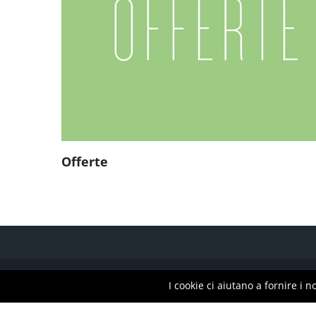
Offerte
2026 © All Rights Reserved | La Saluteria è un marchio di G
I cookie ci aiutano a fornire i no
09494600969 | REA: MI-2095060 | SDI: T9K4ZHO | Cap. Soc.: