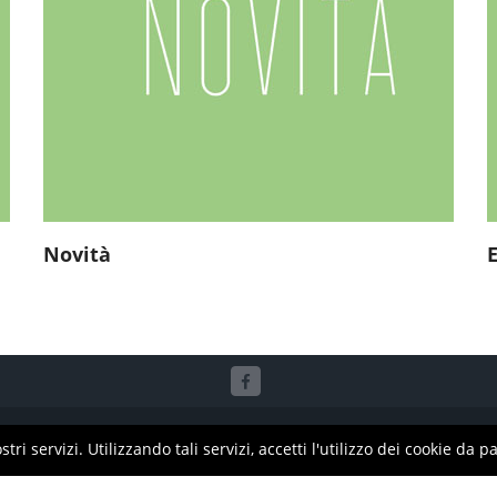
Novità
RUPPO METODO S.r.l. | Via Firenze, 8 | 20063 Cernusco sul Naviglio (MI) | P.
stri servizi. Utilizzando tali servizi, accetti l'utilizzo dei cookie da 
 10.000€ | Tel: 0223164629 | Email:
lasaluteria@gruppometodo.com